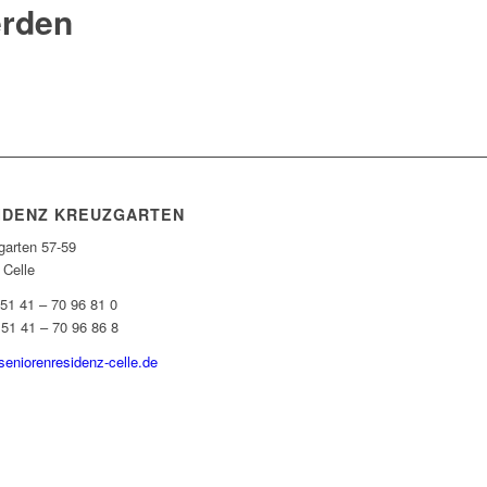
erden
IDENZ KREUZGARTEN
garten 57-59
 Celle
 51 41 – 70 96 81 0
 51 41 – 70 96 86 8
seniorenresidenz-celle.de